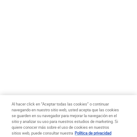
Confirmo tener 18 años o más y acepto recibir comunicaciones
de marketing personalizadas y el tratamiento de mis datos por
parte de L’Oréal y sus marcas relacionadas de acuerdo a la
Política de privacidad
de L’Oréal Chile S.A.
*
ENVIAR
Ch$ - CL (ES)
Al hacer click en “Aceptar todas las cookies” o continuar
navegando en nuestro sitio web, usted acepta que las cookies
se guarden en su navegador para mejorar la navegación en el
Politica de Privacidad
Términos de uso
Condiciones de compra
sitio y analizar su uso para nuestros estudios de marketing. Si
Mapa del sitio
Declaración de Accesibilidad
Configuración de cookies
quiere conocer más sobre el uso de cookies en nuestros
© Copyright 2025 Kiehl´s Since 1851
sitios web, puede consultar nuestra
Política de privacidad
Este sitio está destinado a los consumidores Chilenos. Las cookies y la