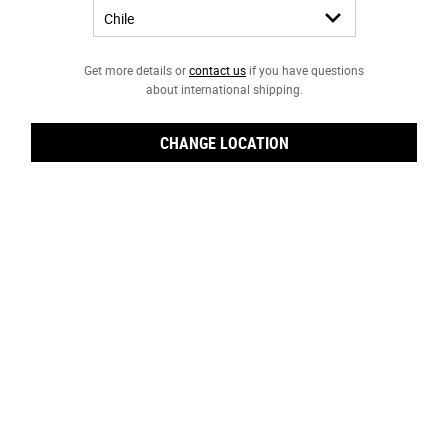
MUY SECA (2)
NORMAL A GRASA (2)
NORMAL A SECA (1)
Get more details or
contact us
if you have questions
about international shipping.
NECESIDAD / PREOCUPACIÓN
PIEL OPACA (18)
CHANGE LOCATION
EXCESO DE BRILLO (19)
FIRMEZA (8)
OJERAS (8)
ANTI-EDAD (8)
MANCHAS OSCURAS (2)
PIEL SECA (52)
POROS DILATADOS (12)
PROTECCIÓN UV (2)
INFLAMACIÓN Y BOLSAS (2)
LÍNEAS FINAS Y ARRUGAS (11)