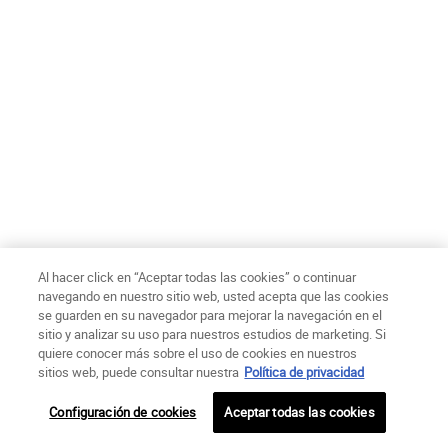
Politica de Privacidad
Términos de uso
Condiciones de compra
Mapa del sitio
Declaración de Accesibilidad
Configuración de cookies
© Copyright 2025 Kiehl´s Since 1851
Este sitio está destinado a los consumidores Chilenos. Las cookies y la
tecnología relacionada se utilizan con fines publicitarios. Conoce más del
tema dentro de nuestra Política de Privacidad
Al hacer click en “Aceptar todas las cookies” o continuar
navegando en nuestro sitio web, usted acepta que las cookies
se guarden en su navegador para mejorar la navegación en el
sitio y analizar su uso para nuestros estudios de marketing. Si
quiere conocer más sobre el uso de cookies en nuestros
sitios web, puede consultar nuestra
Política de privacidad
Configuración de cookies
Aceptar todas las cookies