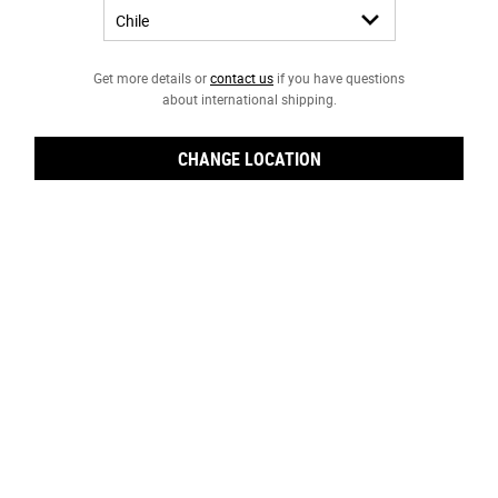
Kiehl's Falabella Mall Costanera Center.
A
Av. Andrés Bello 2425
Get more details or
contact us
if you have questions
Providencia
about international shipping.
+56 9 74317558
6.96km
CHANGE LOCATION
OBTENER DIRECCIONES
Kiehl's Falabella y Boutique Costanera Center
B
Avenida Andrés Bello 2425
Avenida Andrés Bello 2425
7.06km
OBTENER DIRECCIONES