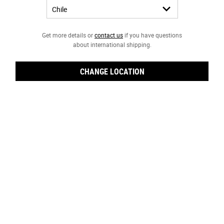
Get more details or
contact us
if you have questions
about international shipping.
CHANGE LOCATION
Set de regalo de Recarga de
Ultra Facial Meltdown Recovery
Hidratación
Cream
Un set recargable de nuestra crema
Una crema hidratante facial para piel
hidratante de 72 horas* y una bolsa de
sensible con avena coloidal y α-Bisabolol
recarga que usan un 61% menos de
que ayuda a aliviar y reparar la piel
plástico.
extremadamente seca y sensible. Diseñada
para calmar todo tipo de pieles, incluso
Seleccionar Tamaño
pieles con tendencia a eczema, tendencia
a psoriasis y tendencia a rosacea.