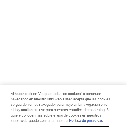
Confirmo tener 18 años o más y acepto recibir comunicaciones
de marketing personalizadas y el tratamiento de mis datos por
parte de L’Oréal y sus marcas relacionadas de acuerdo a la
Política de privacidad
de L’Oréal Chile S.A.
*
ENVIAR
Ch$ - CL (ES)
Al hacer click en “Aceptar todas las cookies” o continuar
navegando en nuestro sitio web, usted acepta que las cookies
se guarden en su navegador para mejorar la navegación en el
sitio y analizar su uso para nuestros estudios de marketing. Si
Politica de Privacidad
Términos de uso
Condiciones de compra
quiere conocer más sobre el uso de cookies en nuestros
Mapa del sitio
Declaración de Accesibilidad
Configuración de cookies
sitios web, puede consultar nuestra
Política de privacidad
© Copyright 2025 Kiehl´s Since 1851