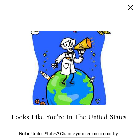
Envío gratis desde $50.000
0
MI
0 PRODUCTO EN 
TIENDAS
CARRITO
Buscar
Main content
DESCUBRE
NUESTRO MEJOR
HIDRATANTE
PARA TI
VOLVER A CATEGORÍAS DEL CUIDADO DE LA PIEL
Looks Like You're In The United States
CATEGORÍA
Not in United States? Change your region or country.