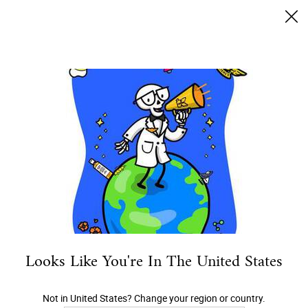
Envío gratis desde $50.000
0
MI
0 PRODUCTO EN 
TIENDAS
CARRITO
Buscar
Main content
DESCUBRE LOS
BENEFICIOS
MULTIMILAGROSOS
DE LA
CALÉNDULA PARA
LA PIEL
VOLVER A INGREDIENTES KIELHS
Looks Like You're In The United States
CATEGORÍA
Not in United States? Change your region or country.