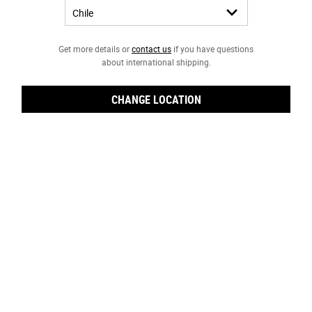
Desde la década de los sesenta, la Caléndula es un ingrediente
emblemático de Kiehl’s. Como parte de nuestra tradición como
boticario, comenzamos a formular nuestro
Calendula Herbal-
Get more details or
contact us
if you have questions
about international shipping.
Extract Toner
con Extracto de Caléndula y pétalos de Caléndula
recogidos a mano. Este tónico sin alcohol pronto se convirtió en el
favorito de los clientes de todo el mundo al instante, se vendía 1
CHANGE LOCATION
unidad cada 20 segundos en todo el mundo. Aprende más sobre la
Caléndula y su lugar único en nuestro patrimonio.