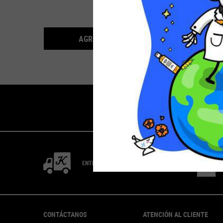
Ret
$84.590
joven
resul
EMULSIÓN CLEARLY 
AGREGAR AL CARRITO
ENTREGA RÁPIDA
Footer navigation
CONTÁCTANOS
ATENCIÓN AL CLIENTE