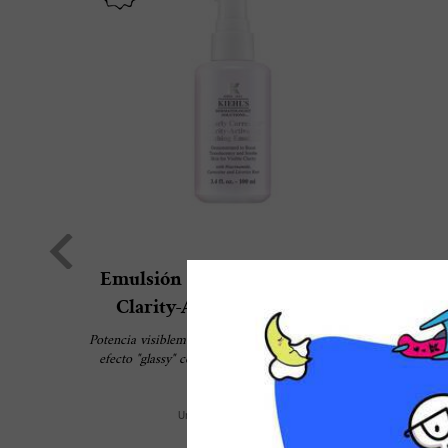
Emulsión Clearly Corrective™
Re
Clarity-Activating Soothing
Potencia visiblemente la luminosidad y descubre ese
Descu
efecto "glassy" con nuestra emulsión aclarante de
una m
triple acción, formulada con niacinamida y extracto
tr
de raíz de regaliz.
pro
Un Tamaño Disponible
supe
100 ml
cután