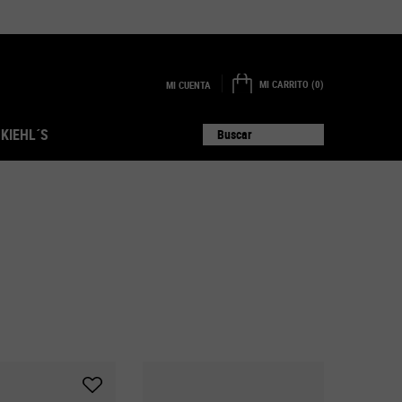
MI CARRITO
0
MI CUENTA
0 PRODUCTO EN EL CARRITO
 KIEHL´S
Buscar