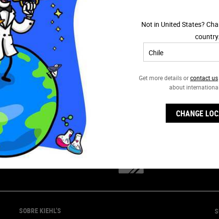
inol y obtener un aspecto visiblemente más
$67.990
$34.9
. Formulado con precisión para proporcionar
tados visibles, reducir las arrugas, mejorar la
Not in United States? Cha
firmeza y redefinir textura de la piel.
CORRECTIVE™ CLARITY-ACTIVATING SOOTHING
RETINOL SKIN-RENEWING DAILY MICR
country
AGREGAR AL CARRITO
AGREGAR AL 
Get more details or
contact us
about internationa
CHANGE LOC
OFERTAS EXCLUSIVAS
REGALOS
SOBRE KIEHL’S
S