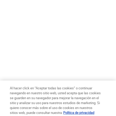
Confirmo tener 18 años o más y acepto recibir comunicaciones
de marketing personalizadas y el tratamiento de mis datos por
parte de L’Oréal y sus marcas relacionadas de acuerdo a la
Política de privacidad
de L’Oréal Chile S.A.
*
ENVIAR
Ch$ - CL (ES)
Al hacer click en “Aceptar todas las cookies” o continuar
navegando en nuestro sitio web, usted acepta que las cookies
se guarden en su navegador para mejorar la navegación en el
Politica de Privacidad
Términos de uso
Condiciones de compra
sitio y analizar su uso para nuestros estudios de marketing. Si
Mapa del sitio
Declaración de Accesibilidad
Configuración de cookies
quiere conocer más sobre el uso de cookies en nuestros
© Copyright 2025 Kiehl´s Since 1851
sitios web, puede consultar nuestra
Política de privacidad
Este sitio está destinado a los consumidores Chilenos. Las cookies y la