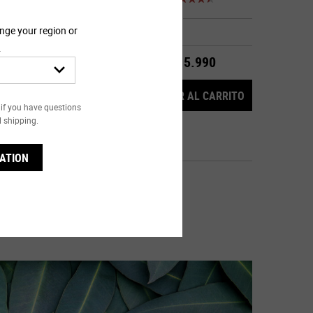
Seleccionar Size
nge your region or
.
$15.990
LLENO
PATCH
AMINO ACID CONDITIONER
CREME DE CO
RRITO
AGREGAR AL CARRITO
if you have questions
l shipping.
ATION