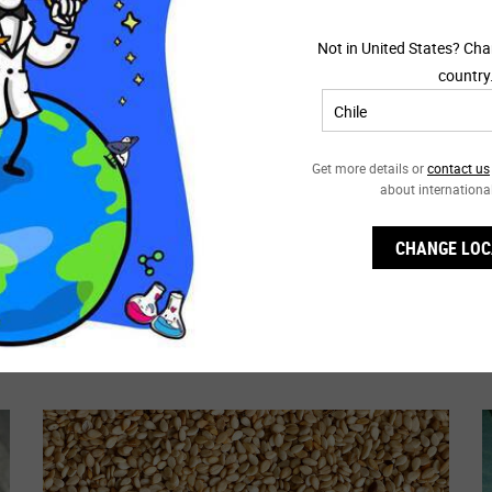
erfección para reducirla visiblemente.
Un Tamaño Disponible
Seleccionar Tamaño
Not in United States? Cha
22 parches
country
$16.990
$25.990
UMP SERUM, SÉRUM FACIAL DE COLÁGENO EFECTO LIFTING Y RE
TRULY TARGETED OVERNIGHT BLEMISH 
AGREGAR AL CARRITO
AGREGAR AL CA
Get more details or
contact us
about internationa
CHANGE LOC
Ingredientes Clave