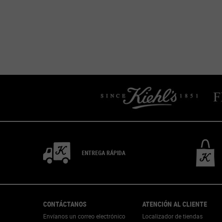
PDP Get The Look Section
PDP Product Social Links Mobile
ENTREGA RÁPIDA
Footer navigation
CONTÁCTANOS
ATENCIÓN AL CLIENTE
Envíanos un correo electrónico
Localizador de tiendas