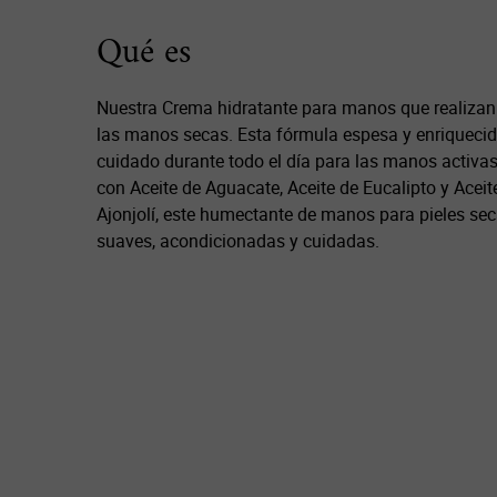
PDP Description Section
Qué es
Nuestra Crema hidratante para manos que realizan
las manos secas. Esta fórmula espesa y enriqueci
cuidado durante todo el día para las manos activa
con Aceite de Aguacate, Aceite de Eucalipto y Aceit
Ajonjolí, este humectante de manos para pieles se
suaves, acondicionadas y cuidadas.
PDP Slot 1 Section