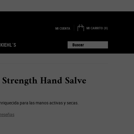
MI CARRITO
0
MI CUENTA
0 PRODUCTO EN EL CARRITO
 KIEHL´S
Buscar
 Strength Hand Salve
nriquecida para las manos activas y secas.
 reseñas