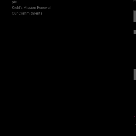
R
piel
Kiehl's Mission Renewal
Our Commitments