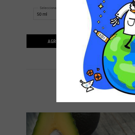
combate los signos de la edad causados por la
imp
Seleccionar Tamaño
pérdida de colágeno. <br><br> *Un polipéptido de
colágeno biosintético, diseñado para asimilarse a los
fragmentos de proteína presentes de forma natural
$75.990
en el colágeno humano.
1CC* COLLASHOT PL
AGREGAR AL CARRITO
Ingredientes clave