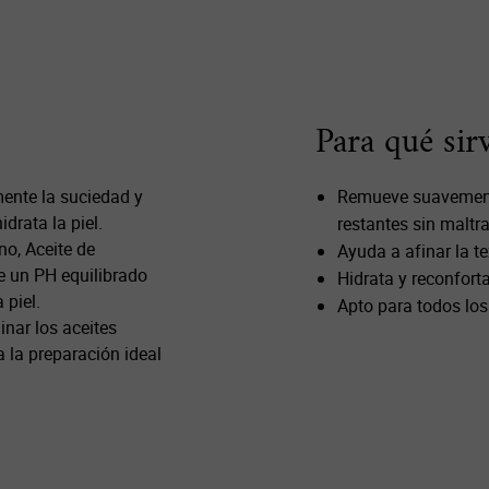
Para qué sir
mente la suciedad y
Remueve suavemente
idrata la piel.
restantes sin maltrat
o, Aceite de
Ayuda a afinar la te
e un PH equilibrado
Hidrata y reconforta 
 piel.
Apto para todos los 
nar los aceites
a la preparación ideal