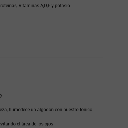
roteínas, Vitaminas A,D,E y potasio.
o
ieza, humedece un algodón con nuestro tónico
 evitando el área de los ojos