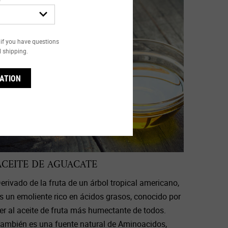
if you have questions
l shipping.
ATION
ACEITE DE AGUACATE
erivado de la fruta de un árbol tropical americano,
s un emoliente rico en ácidos grasos, conocido por
er al aceite de fruta más humectante de todos.
ambién es una fuente natural de Aminoacidos,