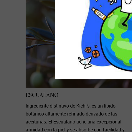
ESCUALANO
Ingrediente distintivo de Kiehl’s, es un lípido
botánico altamente refinado derivado de las
aceitunas. El Escualano tiene una excepcional
afinidad con la piel y se absorbe con facilidad y