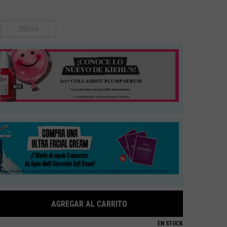
250 ml
Selected
The product variation is out of stock,
, 2 of 2
AGREGAR AL CARRITO
ULTRA FACIAL TONER
EN STOCK