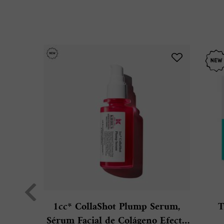
PDP Slot 1 Section
1cc* CollaShot Plump Serum,
T
Sérum Facial de Colágeno Efecto