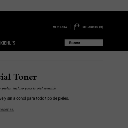
MI CARRITO
0
MI CUENTA
0 PRODUCTO EN EL CARRITO
 KIEHL´S
Buscar
cial Toner
pieles, incluso para la piel sensible
e y sin alcohol para todo tipo de pieles.
 reseñas