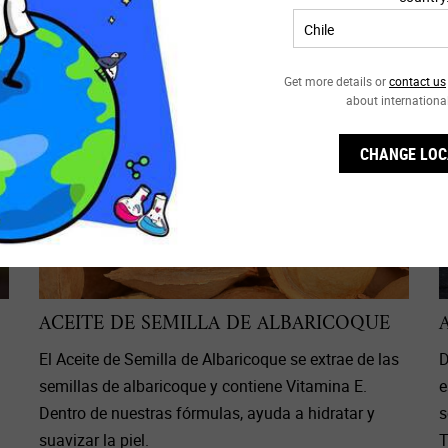
Get more details or
contact us
about internationa
CHANGE LOC
ACEITE DE SEMILLA DE ALBARICOQUE
El Aceite de Semilla de Albaricoque se extrae de las
D
semillas de albaricoque y contiene Vitamina E.
e
Dentro de nuestras fórmulas, ayuda a hidratar y
s
suavizar la piel.
T