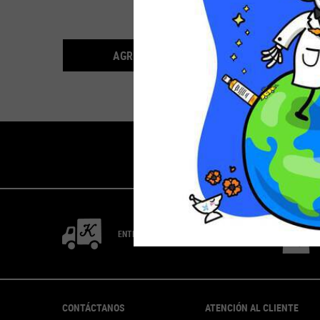
Ret
$84.590
joven
resul
EMULSIÓN CLEARLY 
AGREGAR AL CARRITO
ENTREGA RÁPIDA
Footer navigation
CONTÁCTANOS
ATENCIÓN AL CLIENTE