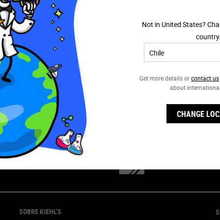
inol y obtener un aspecto visiblemente más
$67.990
$34.9
. Formulado con precisión para proporcionar
tados visibles, reducir las arrugas, mejorar la
Not in United States? Cha
firmeza y redefinir textura de la piel.
CORRECTIVE™ CLARITY-ACTIVATING SOOTHING
RETINOL SKIN-RENEWING DAILY MICR
country
AGREGAR AL CARRITO
AGREGAR AL 
Get more details or
contact us
about internationa
CHANGE LOC
OFERTAS EXCLUSIVAS
REGALOS
SOBRE KIEHL’S
S