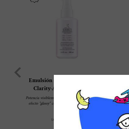
Emulsión Clearly Corrective™
Re
Clarity-Activating Soothing
Potencia visiblemente la luminosidad y descubre ese
Descu
efecto "glassy" con nuestra emulsión aclarante de
una m
triple acción, formulada con niacinamida y extracto
tr
de raíz de regaliz.
pro
Un Tamaño Disponible
supe
100 ml
cután