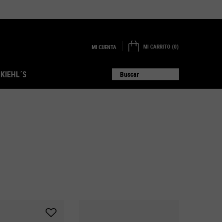
MI CARRITO
0
MI CUENTA
0 PRODUCTO EN EL CARRITO
 KIEHL´S
Buscar