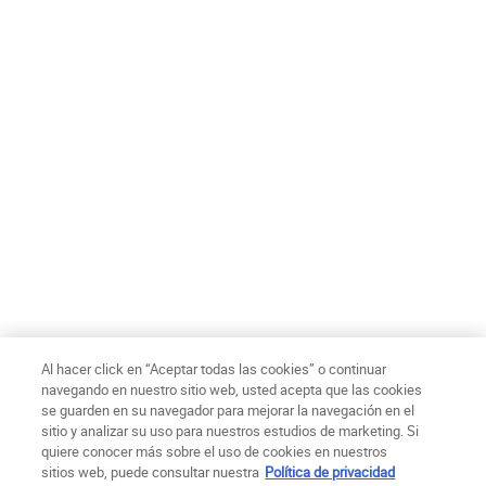
Confirmo tener 18 años o más y acepto recibir comunicaciones
de marketing personalizadas y el tratamiento de mis datos por
parte de L’Oréal y sus marcas relacionadas de acuerdo a la
Política de privacidad
de L’Oréal Chile S.A.
*
ENVIAR
Ch$ - CL (ES)
Al hacer click en “Aceptar todas las cookies” o continuar
navegando en nuestro sitio web, usted acepta que las cookies
se guarden en su navegador para mejorar la navegación en el
Politica de Privacidad
Términos de uso
Condiciones de compra
sitio y analizar su uso para nuestros estudios de marketing. Si
Mapa del sitio
Declaración de Accesibilidad
Configuración de cookies
quiere conocer más sobre el uso de cookies en nuestros
© Copyright 2025 Kiehl´s Since 1851
sitios web, puede consultar nuestra
Política de privacidad
Este sitio está destinado a los consumidores Chilenos. Las cookies y la