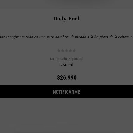
Body Fuel
or energizante todo en uno para hombres destinado a la limpieza de la cabeza a l
Un Tamaño Disponible
250 ml
$26.990
WHEN THE BODY FUEL IS 
NOTIFICARME