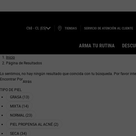
Ch$ - CL (ES)
TIENDAS
SERVICIO DE ATENCIÓN AL CLIENTE
ARMA TU RUTINA
DESCU
Main content
Inicio
Página de Resultados
Lo sentimos, no hay ningún resultado que coincida con tu búsqueda. Por favor inte
Refinements menu
Encontrar Por
Atrás
TIPO DE PIEL
GRASA (13)
MIXTA (14)
NORMAL (23)
PIEL PROPENSA AL ACNÉ (2)
SECA (34)