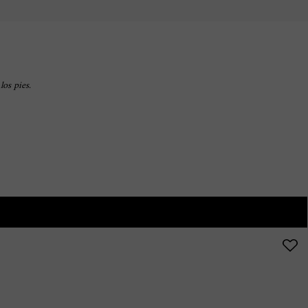
os pies.
AVAILABLE