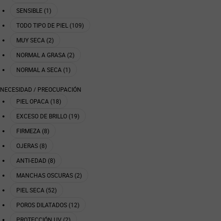
SENSIBLE (1)
TODO TIPO DE PIEL (109)
MUY SECA (2)
NORMAL A GRASA (2)
NORMAL A SECA (1)
NECESIDAD / PREOCUPACIÓN
PIEL OPACA (18)
EXCESO DE BRILLO (19)
FIRMEZA (8)
OJERAS (8)
ANTI-EDAD (8)
MANCHAS OSCURAS (2)
PIEL SECA (52)
POROS DILATADOS (12)
PROTECCIÓN UV (2)