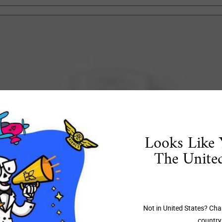
Looks Like 
The United
Not in United States? Cha
country