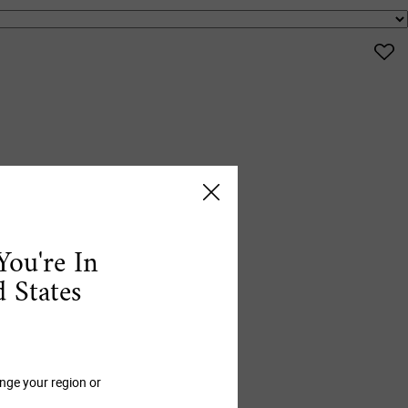
You're In
 States
nge your region or
.