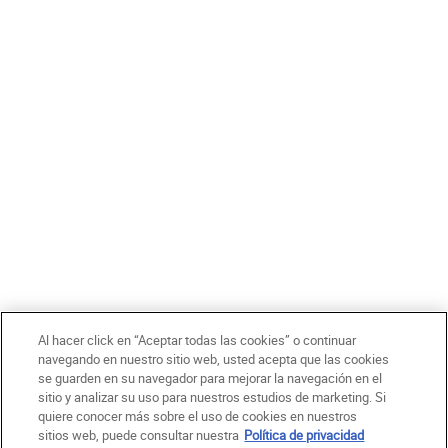
Confirmo tener 18 años o más y acepto recibir comunicaciones
de marketing personalizadas y el tratamiento de mis datos por
parte de L’Oréal y sus marcas relacionadas de acuerdo a la
Política de privacidad
de L’Oréal Chile S.A.
*
ENVIAR
Ch$ - CL (ES)
Al hacer click en “Aceptar todas las cookies” o continuar
navegando en nuestro sitio web, usted acepta que las cookies
se guarden en su navegador para mejorar la navegación en el
Politica de Privacidad
Términos de uso
Condiciones de compra
sitio y analizar su uso para nuestros estudios de marketing. Si
Mapa del sitio
Declaración de Accesibilidad
Configuración de cookies
quiere conocer más sobre el uso de cookies en nuestros
© Copyright 2025 Kiehl´s Since 1851
sitios web, puede consultar nuestra
Política de privacidad
Este sitio está destinado a los consumidores Chilenos. Las cookies y la