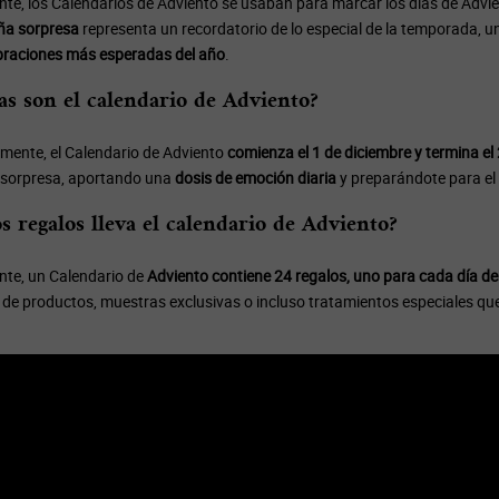
nte, los Calendarios de Adviento se usaban para marcar los días de Advie
ña sorpresa
representa un recordatorio de lo especial de la temporada, un
braciones más esperadas del año
.
as son el calendario de Adviento?
lmente, el Calendario de Adviento
comienza el 1 de diciembre y termina el
sorpresa, aportando una
dosis de emoción diaria
y preparándote para el
s regalos lleva el calendario de Adviento?
te, un Calendario de
Adviento contiene 24 regalos, uno para cada día des
de productos, muestras exclusivas o incluso tratamientos especiales que 