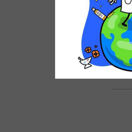
Regalar un
Es una mue
¿Cómo s
Cada día,
a
de un prod
¡Nuestro C
de esta cue