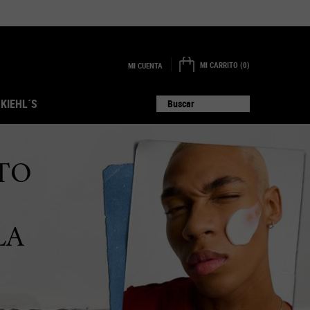
MI CARRITO
0
MI CUENTA
0 PRODUCTO EN EL CARRITO
 KIEHL´S
Buscar
TO
LA