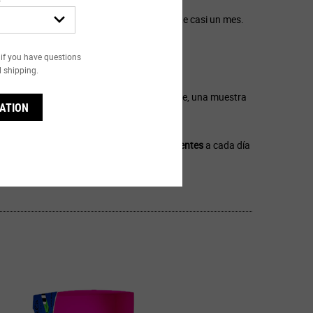
queña sorpresa diaria que se extiende durante casi un mes.
if you have questions
l shipping.
rás. Puede ser un pequeño juguete, un dulce, una muestra
ATION
 formato encontrarás
24 cajas correspondientes
a cada día
chebuena.