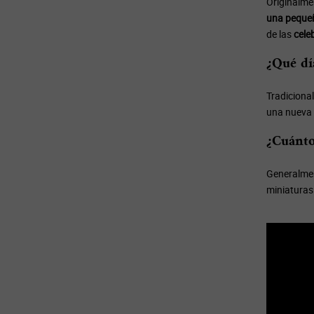
Originalme
una peque
de las
cele
¿Qué dí
Tradiciona
una nueva 
¿Cuánto
Generalmen
miniaturas 