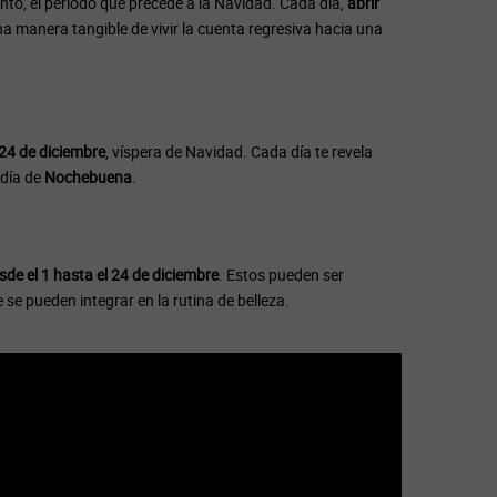
nto, el período que precede a la Navidad. Cada día,
abrir
a manera tangible de vivir la cuenta regresiva hacia una
 24 de diciembre
, víspera de Navidad. Cada día te revela
 día de
Nochebuena
.
de el 1 hasta el 24 de diciembre
. Estos pueden ser
se pueden integrar en la rutina de belleza.