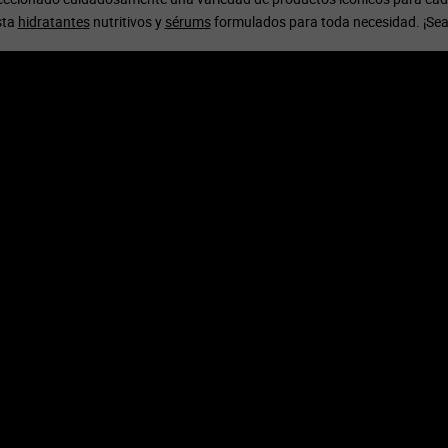
sta
hidratantes
nutritivos y
sérums
formulados para toda necesidad. ¡Sea