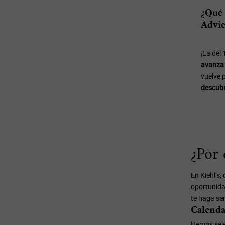
¿Qué 
Advie
¡La del
avanza 
vuelve 
descubr
¿Por 
En Kiehl’s,
oportunida
te haga sen
Calenda
Hemos sele