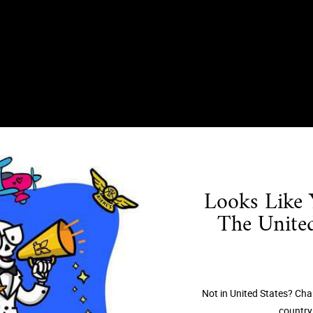
Looks Like 
The United
Not in United States? Cha
significa regalar un calendario de 
country