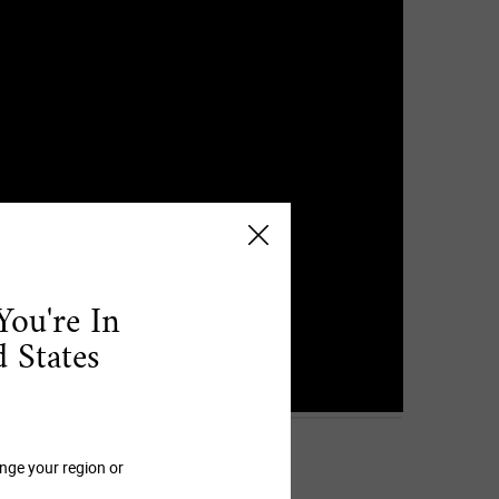
You're In
 States
nge your region or
Adviento?
.