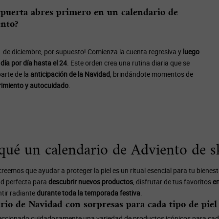
puerta abres primero en un calendario de
nto?
 1 de diciembre, por supuesto! Comienza la cuenta regresiva y
luego
día por día hasta el 24
. Este orden crea una rutina diaria que se
parte de la
anticipación de la Navidad
, brindándote momentos de
imiento y autocuidado
.
qué un calendario de Adviento de s
 creemos que ayudar a proteger la piel es un ritual esencial para tu bienes
d perfecta para
descubrir nuevos productos
, disfrutar de tus favoritos
en
tir radiante
durante toda la temporada festiva
.
rio de Navidad con sorpresas para cada tipo de piel
ccionado cuidadosamente una variedad de productos icónicos para cada tip