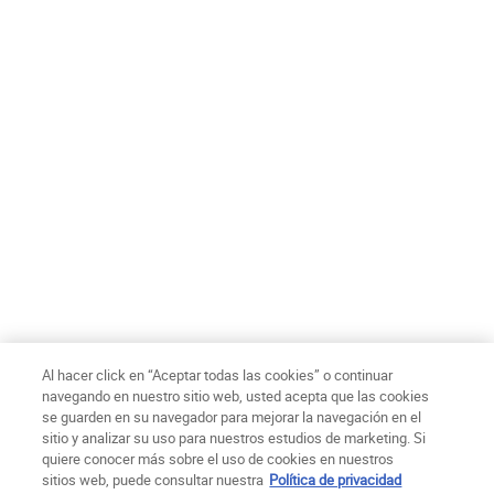
Confirmo tener 18 años o más y acepto recibir comunicaciones
de marketing personalizadas y el tratamiento de mis datos por
parte de L’Oréal y sus marcas relacionadas de acuerdo a la
Política de privacidad
de L’Oréal Chile S.A.
*
ENVIAR
Ch$ - CL (ES)
Al hacer click en “Aceptar todas las cookies” o continuar
navegando en nuestro sitio web, usted acepta que las cookies
se guarden en su navegador para mejorar la navegación en el
Politica de Privacidad
Términos de uso
Condiciones de compra
sitio y analizar su uso para nuestros estudios de marketing. Si
Mapa del sitio
Declaración de Accesibilidad
Configuración de cookies
quiere conocer más sobre el uso de cookies en nuestros
© Copyright 2025 Kiehl´s Since 1851
sitios web, puede consultar nuestra
Política de privacidad
Este sitio está destinado a los consumidores Chilenos. Las cookies y la