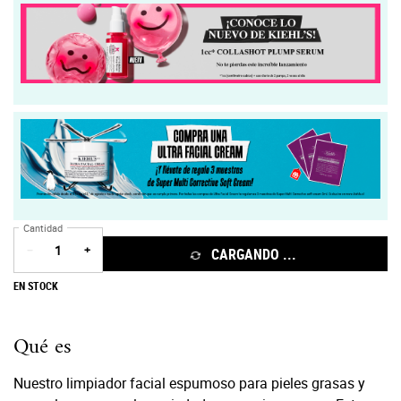
Cantidad
−
+
CARGANDO ...
EN STOCK
PDP Description Section
Qué es
Nuestro limpiador facial espumoso para pieles grasas y