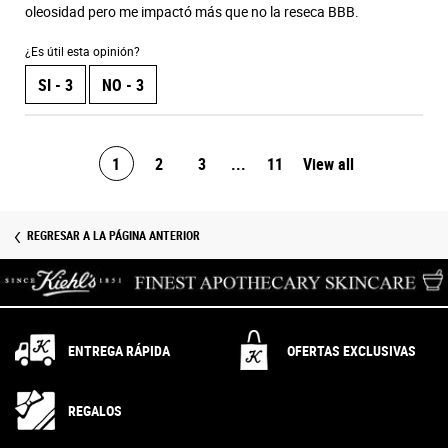
oleosidad pero me impactó más que no la reseca BBB.
¿Es útil esta opinión?
SI -
3
NO -
3
1
2
3
...
11
View all
product revie
Page 1 of 11. Current page
REGRESAR A LA PÁGINA ANTERIOR
ENTREGA RÁPIDA
OFERTAS EXCLUSIVAS
REGALOS