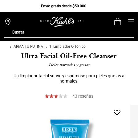
Envío gratis desde $50.000
0
MI
0 PRODUCTO EN 
TIENDAS
CARRITO
Buscar
Main content
...
ARMA TU RUTINA
1. Limpiador O Tónico
Ultra Facial Oil-Free Cleanser
Pieles normales y grasas
Un limpiador facial suave y espumoso para pieles grasas a
normales.
43 reseñas