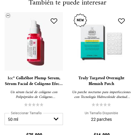
También te puede interesar
PDP Slot 1 Section
1cc* CollaShot Plump Serum,
Truly Targeted Overnight
Sérum Facial de Colágeno Efecto
Blemish Patch
Lifting y Relleno
Un sérum facial de colágeno con
Un parche nocturno para imperfecciones
Polipéptidos de Colágeno
con Tecnología Hidrocoloide diseñado
Recombinante* y Ramnosa que rellena
para absorber la suciedad, evitar tocarse
visiblemente la piel, ayuda a recuperar la
la zona y cubrir la imperfección para
firmeza y combate los signos de la edad
reducirla visiblemente.
Seleccionar Tamaño
Un Tamaño Disponible
causados por la pérdida de colágeno.
22 parches
<br><br> *Un polipéptido de colágeno
biosintético, diseñado para asimilarse a
los fragmentos de proteína presentes de
$75.990
$16.990