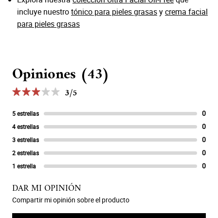
incluye nuestro
tónico para pieles grasas
y
crema facial
para pieles grasas
PDP Reseñas
Opiniones (43)
3/5
3 de 5 estrellas.
0
1 re
5 estrellas
0
1 re
4 estrellas
0
1 re
3 estrellas
0
1 re
2 estrellas
0
1 re
1 estrella
DAR MI OPINIÓN
Compartir mi opinión sobre el producto