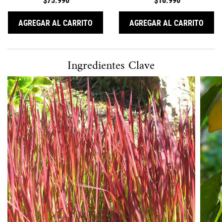
forma natural en el colágeno humano.
1CC* COLLASHOT PLUMP SERUM, SÉRU
TRUL
AGREGAR AL CARRITO
AGREGAR AL CARRITO
Ingredientes clave
Ingredientes Clave