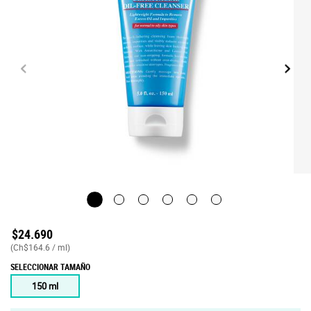
Ultra Facial
$24.690
(Ch$164.6 / ml)
SELECCIONAR TAMAÑO
One tamaño only
150 ml
Selected
, 1 of 1