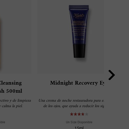
leansing
Midnight Recovery Eye
sh 500ml
ectivo y de limpieza
Una crema de noche restauradora para el contorno
 calma la piel.
de los ojos, que ayuda a reducir los signos de
cansancio por la mañana.
ible
Un Size Disponible
15ml