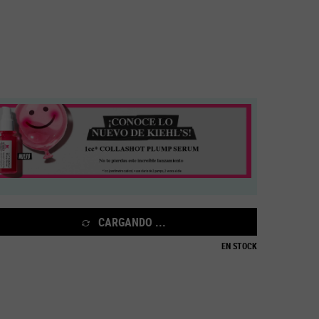
CARGANDO ...
sing Oil - Zoom image
EN STOCK