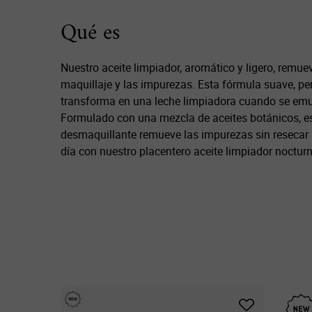
PDP Description Section
Qué es
Nuestro aceite limpiador, aromático y ligero, remuev
maquillaje y las impurezas. Esta fórmula suave, per
transforma en una leche limpiadora cuando se emu
Formulado con una mezcla de aceites botánicos, es
desmaquillante remueve las impurezas sin resecar l
día con nuestro placentero aceite limpiador nocturn
PDP Slot 1 Section