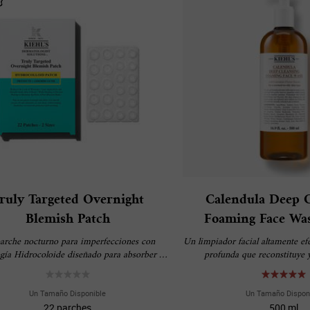
ruly Targeted Overnight
Calendula Deep C
Blemish Patch
Foaming Face Wa
arche nocturno para imperfecciones con
Un limpiador facial altamente ef
gía Hidrocoloide diseñado para absorber la
profunda que reconstituye y
iedad, evitar tocarse la zona y cubrir la
erfección para reducirla visiblemente.
Un Tamaño Disponible
Un Tamaño Dispon
22 parches
500 ml