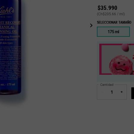
$35.990
(Ch$205.66 / ml)
SELECCIONAR TAMAÑO
One tamaño only
175 ml
Selected
, 1 of 1
Cantidad
−
+
Midnight Recovery Botanical Clean