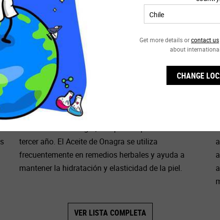
Get more details or
contact us
about internationa
CHANGE LOC
ACEITE DE ONAGRA
El Aceite de Onagra se extrae de las semillas
I
maduras de la onagra, una planta que florece cada
b
es
tercer año. El Aceite de Onagra se utiliza
a
frecuentemente en remedios herbales y ayuda a
a
mantener la hidratación y elasticidad de la piel.
a
m
VER LISTA COMPLETA