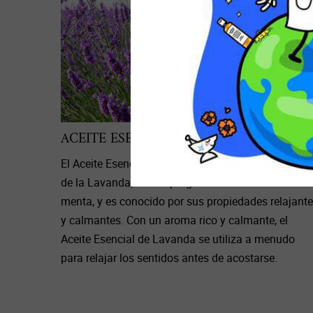
ACEITE ESENCIAL DE LAVANDA
El Aceite Esencial de Lavanda es destilado al vapor
de la Lavanda, un adaptógeno de la familia de la
menta, y es conocido por sus propiedades relajant
y calmantes. Con un aroma rico y calmante, el
Aceite Esencial de Lavanda se utiliza a menudo
para relajar los sentidos antes de acostarse.