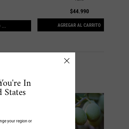
$44.990
LLENO
PATCH
MIDNIGHT RE
AGREGAR AL CARRITO
...
You're In
 States
nge your region or
.