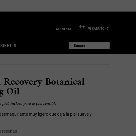
MI CARRITO
0
MI CUENTA
0 PRODUCTO EN EL CARRITO
 KIEHL´S
Buscar
 Recovery Botanical
g Oil
piel, incluso para la piel sensible
desmaquillante muy ligero que deja la piel suave y
8 reseñas