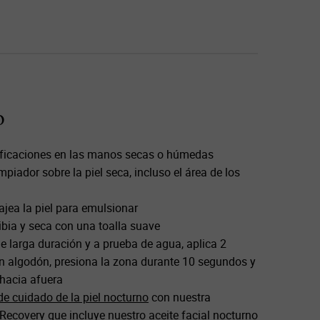
o
sificaciones en las manos secas o húmedas
mpiador sobre la piel seca, incluso el área de los
jea la piel para emulsionar
bia y seca con una toalla suave
de larga duración y a prueba de agua, aplica 2
n algodón, presiona la zona durante 10 segundos y
hacia afuera
de cuidado de la piel nocturno
con nuestra
 Recovery
que incluye nuestro
aceite facial nocturno