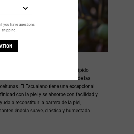
if you have questions
l shipping.
ATION
ESCUALANO
ngrediente distintivo de Kiehl’s, es un lípido
otánico altamente refinado derivado de las
ceitunas. El Escualano tiene una excepcional
finidad con la piel y se absorbe con facilidad y
yuda a reconstituir la barrera de la piel,
anteniéndola suave, elástica y humectada.