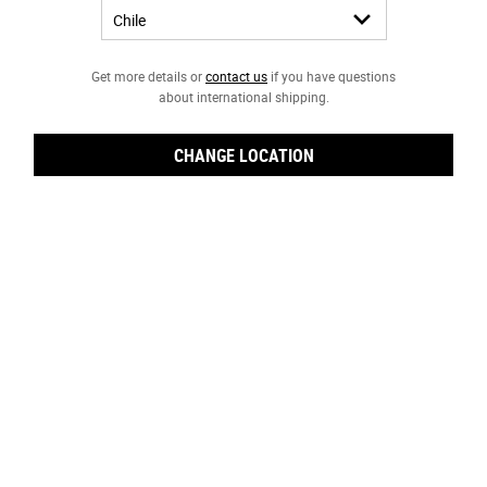
Get more details or
contact us
if you have questions
about international shipping.
CHANGE LOCATION
Age Defender Moisturizer
Hidratante antiedad para hombres que
mejora la firmeza de la piel y reduce la
aparición de las líneas de expresión.
Un Tamaño Disponible
75 ML