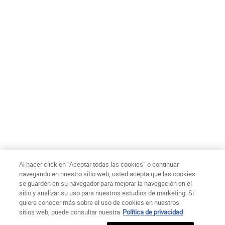
Politica de Privacidad
Términos de uso
Condiciones de compra
Mapa del sitio
Declaración de Accesibilidad
Configuración de cookies
© Copyright 2025 Kiehl´s Since 1851
Este sitio está destinado a los consumidores Chilenos. Las cookies y la
tecnología relacionada se utilizan con fines publicitarios. Conoce más del
tema dentro de nuestra Política de Privacidad
Al hacer click en “Aceptar todas las cookies” o continuar
navegando en nuestro sitio web, usted acepta que las cookies
se guarden en su navegador para mejorar la navegación en el
sitio y analizar su uso para nuestros estudios de marketing. Si
quiere conocer más sobre el uso de cookies en nuestros
sitios web, puede consultar nuestra
Política de privacidad