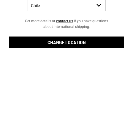
MUY SECA (2)
NORMAL A GRASA (2)
NORMAL A SECA (1)
Get more details or
contact us
if you have questions
about international shipping.
NECESIDAD / PREOCUPACIÓN
PIEL OPACA (18)
CHANGE LOCATION
EXCESO DE BRILLO (19)
FIRMEZA (8)
OJERAS (8)
ANTI-EDAD (8)
MANCHAS OSCURAS (2)
PIEL SECA (52)
POROS DILATADOS (12)
PROTECCIÓN UV (2)
INFLAMACIÓN Y BOLSAS (2)
LÍNEAS FINAS Y ARRUGAS (11)